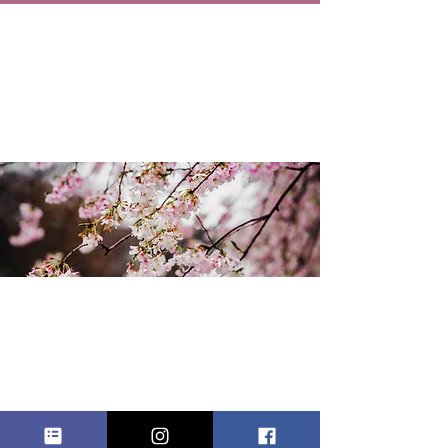
BLOSSOM
FESTIVAL
sam. 03 mai
  |  
122 Oakdale Rd